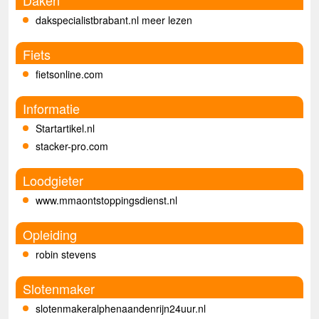
Daken
dakspecialistbrabant.nl meer lezen
Fiets
fietsonline.com
Informatie
Startartikel.nl
stacker-pro.com
Loodgieter
www.mmaontstoppingsdienst.nl
Opleiding
robin stevens
Slotenmaker
slotenmakeralphenaandenrijn24uur.nl