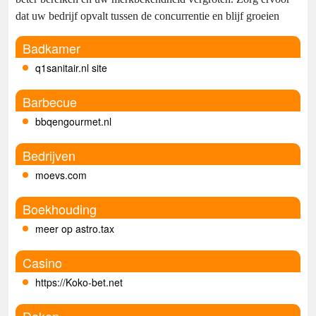
dat uw bedrijf opvalt tussen de concurrentie en blijf groeien
Badkamer
q1sanitair.nl site
Barbecue
bbqengourmet.nl
Bedrijven
moevs.com
Boekhouding
meer op astro.tax
Casino
https://Koko-bet.net