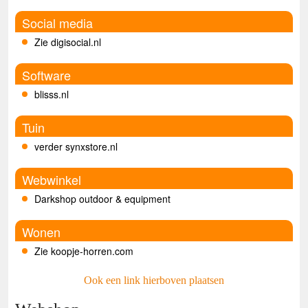
Social media
Zie digisocial.nl
Software
blisss.nl
Tuin
verder synxstore.nl
Webwinkel
Darkshop outdoor & equipment
Wonen
Zie koopje-horren.com
Ook een link hierboven plaatsen