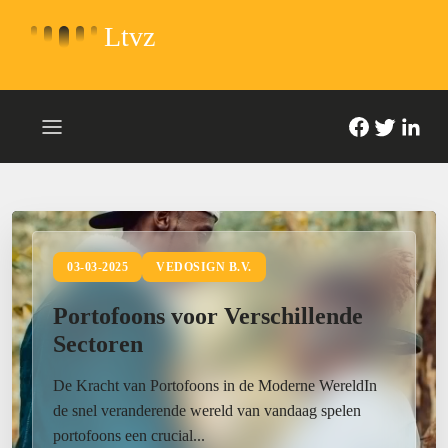
Ltvz
03-03-2025
VEDOSIGN B.V.
Portofoons voor Verschillende
Sectoren
De Kracht van Portofoons in de Moderne WereldIn
de snel veranderende wereld van vandaag spelen
portofoons een crucial...