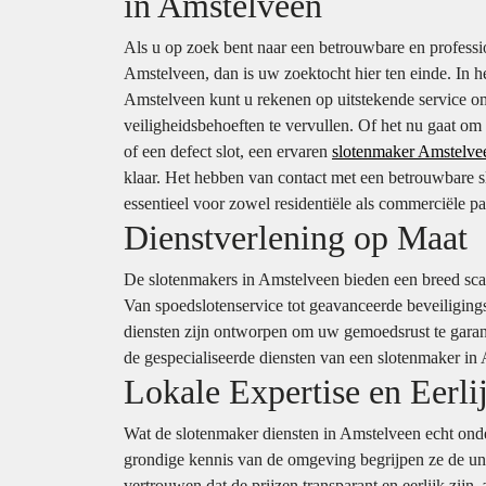
in Amstelveen
Als u op zoek bent naar een betrouwbare en professi
Amstelveen, dan is uw zoektocht hier ten einde. In h
Amstelveen kunt u rekenen op uitstekende service 
veiligheidsbehoeften te vervullen. Of het nu gaat om 
of een defect slot, een ervaren
slotenmaker Amstelve
klaar. Het hebben van contact met een betrouwbare s
essentieel voor zowel residentiële als commerciële p
Dienstverlening op Maat
De slotenmakers in Amstelveen bieden een breed scal
Van spoedslotenservice tot geavanceerde beveiligings
diensten zijn ontworpen om uw gemoedsrust te garand
de gespecialiseerde diensten van een slotenmaker in 
Lokale Expertise en Eerli
Wat de slotenmaker diensten in Amstelveen echt onder
grondige kennis van de omgeving begrijpen ze de un
vertrouwen dat de prijzen transparant en eerlijk zijn