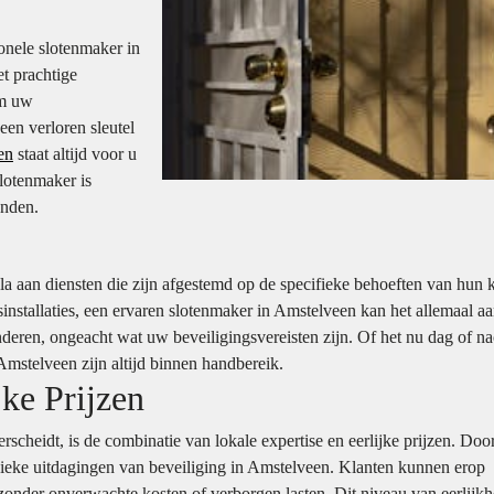
onele slotenmaker in
et prachtige
om uw
een verloren sleutel
en
staat altijd voor u
lotenmaker is
anden.
a aan diensten die zijn afgestemd op de specifieke behoeften van hun k
installaties, een ervaren slotenmaker in Amstelveen kan het allemaal a
eren, ongeacht wat uw beveiligingsvereisten zijn. Of het nu dag of nac
Amstelveen zijn altijd binnen handbereik.
jke Prijzen
scheidt, is de combinatie van lokale expertise en eerlijke prijzen. Doo
ieke uitdagingen van beveiliging in Amstelveen. Klanten kunnen erop
, zonder onverwachte kosten of verborgen lasten. Dit niveau van eerlijkh